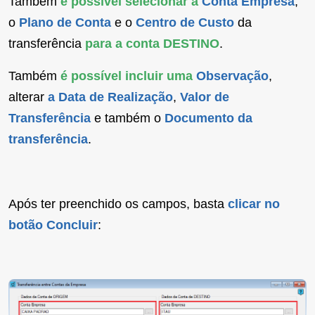
Também
é possível
selecionar a
Co
nta Empresa
,
o
Plano de Conta
e o
Centro de Custo
da
transferência
para a conta DESTINO
.
Também
é possível incluir uma
Observação
,
alterar
a Data de Realização
,
Valor de
Transferência
e também o
Documento da
transferência
.
Após ter preenchido os campos, basta
clicar no
botão Concluir
: